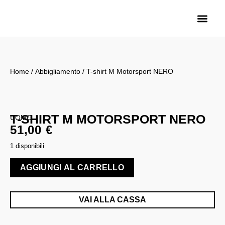
Sarma Motorra
Biemme Motori
Royal Enfield Saronno
Home
/
Abbigliamento
/ T-shirt M Motorsport NERO
T-SHIRT M MOTORSPORT NERO
UOMO
51,00
€
1 disponibili
AGGIUNGI AL CARRELLO
VAI ALLA CASSA