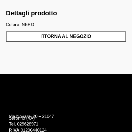
Dettagli prodotto
Colore: NERO
TORNA AL NEGOZIO
Via Novara, 20 – 21047
Saronno (VA)
Tel.
029628971
P.IVA
01296440124