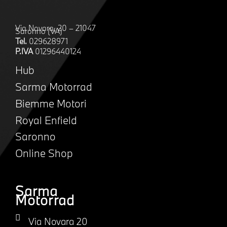
Via Novara, 20 – 21047
Saronno (VA)
Tel.
029628971
P.IVA
01296440124
Hub
Sarma Motorrad
Biemme Motori
Royal Enfield
Saronno
Online Shop
Sarma
Motorrad
Via Novara 20