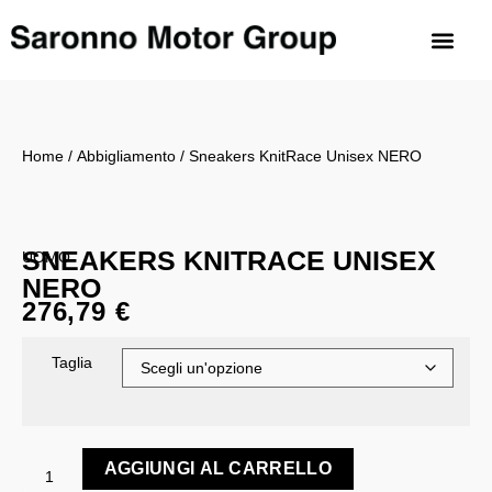
Sarma Motorra
Biemme Motori
Royal Enfield Saronno
Home
/
Abbigliamento
/ Sneakers KnitRace Unisex NERO
SNEAKERS KNITRACE UNISEX
UOMO
NERO
276,79
€
Taglia
AGGIUNGI AL CARRELLO