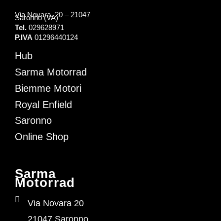
Via Novara, 20 – 21047
Saronno (VA)
Tel.
029628971
P.IVA
01296440124
Hub
Sarma Motorrad
Biemme Motori
Royal Enfield
Saronno
Online Shop
Sarma
Motorrad
Via Novara 20
21047 Saronno