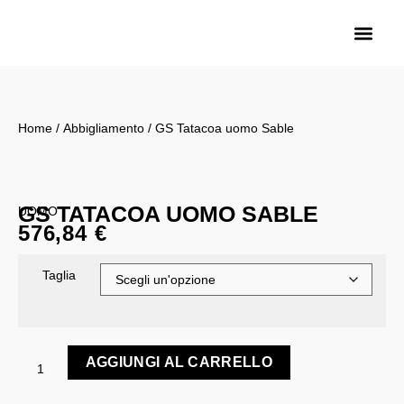
Sarma Motorra
Biemme Motori
Royal Enfield Saronno
Home
/
Abbigliamento
/ GS Tatacoa uomo Sable
GS TATACOA UOMO SABLE
UOMO
576,84
€
Taglia
AGGIUNGI AL CARRELLO