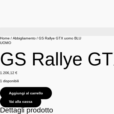
Vai
al
contenuto
Home
/
Abbigliamento
/ GS Rallye GTX uomo BLU
UOMO
GS Rallye G
1.206,12
€
1 disponibili
GS
Aggiungi al carrello
Rallye
GTX
Vai alla cassa
uomo
BLU
Dettagli prodotto
quantità