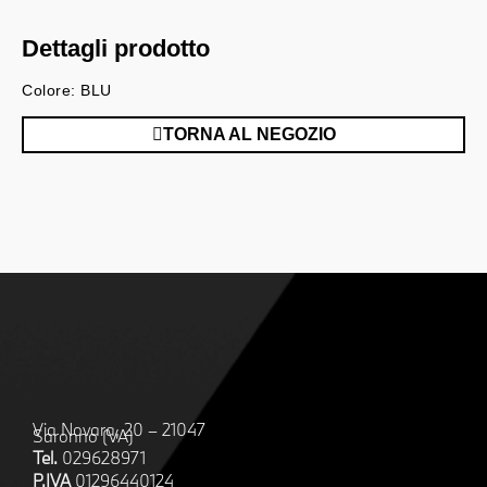
Dettagli prodotto
Colore: BLU
TORNA AL NEGOZIO
Via Novara, 20 – 21047
Saronno (VA)
Tel.
029628971
P.IVA
01296440124