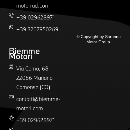
motorrad.com
+39 029628971
+39 3207950269
© Copyright by Saronno
Motor Group
Biemme
Motori
Via Como, 68
22066 Mariano
Comense (CO)
contatti@biemme-
motori.com
+39 029628971