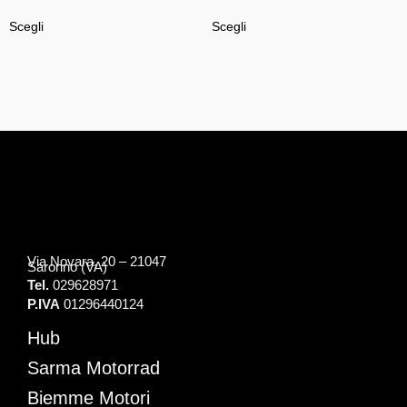
Scegli
Scegli
Via Novara, 20 – 21047
Saronno (VA)
Tel.
029628971
P.IVA
01296440124
Hub
Sarma Motorrad
Biemme Motori