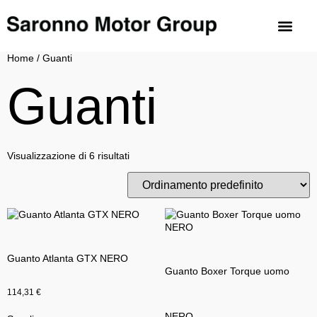
Sarma Motorra
Biemme Motori
Royal Enfield Saronno
Home
/ Guanti
Guanti
Visualizzazione di 6 risultati
Guanto Atlanta GTX NERO
Guanto Boxer Torque uomo
114,31
€
NERO